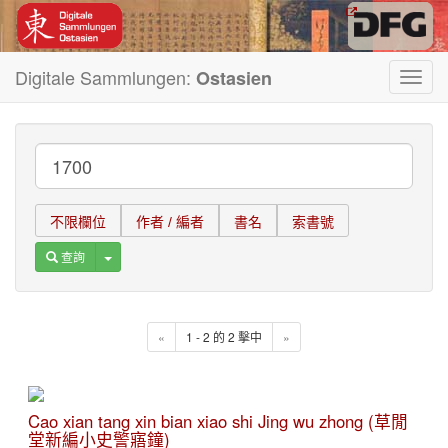
Digitale Sammlungen:
Ostasien
Toggl
navig
不限欄位
作者 / 編者
書名
索書號
Toggle Dropdown
查詢
«
1 - 2 的 2 擊中
»
Cao xian tang xin bian xiao shi Jing wu zhong (草閒
堂新編小史警寤鐘)