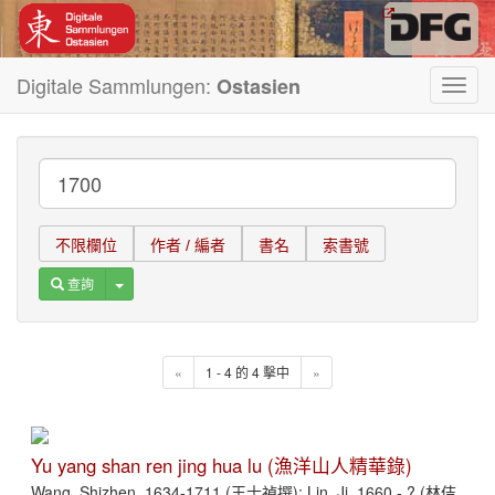
Digitale Sammlungen:
Ostasien
Toggl
navig
不限欄位
作者 / 編者
書名
索書號
Toggle Dropdown
查詢
«
1 - 4 的 4 擊中
»
Yu yang shan ren jing hua lu (漁洋山人精華錄)
Wang, Shizhen, 1634-1711 (王士禎撰); Lin, Ji, 1660 - ? (林佶