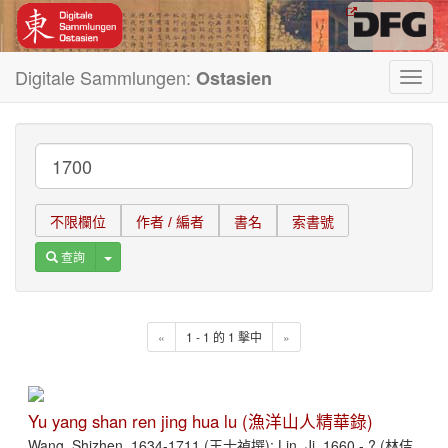
Digitale Sammlungen:
Ostasien
Toggl
navig
不限欄位
作者 / 編者
書名
索書號
Toggle Dropdown
查詢
«
1 - 1 的 1 擊中
»
Yu yang shan ren jing hua lu (漁洋山人精華錄)
Wang, Shizhen, 1634-1711 (王士禎撰); Lin, Ji, 1660 - ? (林佶