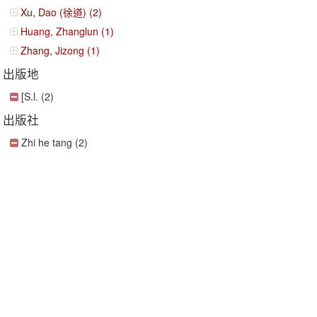
Xu, Dao (徐道) (2)
Huang, Zhanglun (1)
Zhang, Jizong (1)
出版地
[S.l. (2)
出版社
Zhi he tang (2)