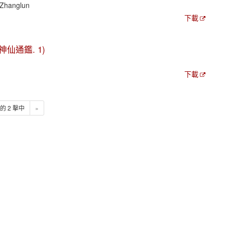
 Zhanglun
下載
(歷代神仙通鑑. 1)
下載
2 的 2 擊中
»