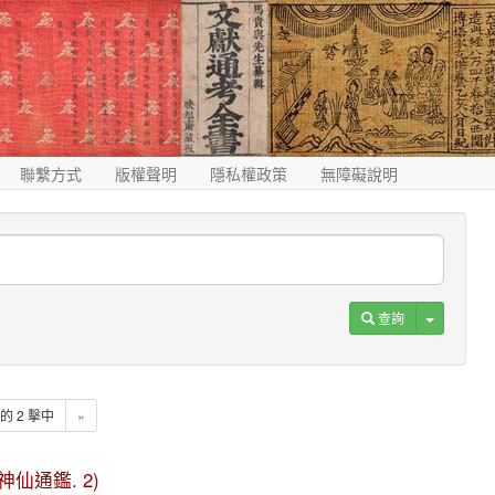
聯繫方式
版權聲明
隱私權政策
無障礙說明
Toggle D
查詢
2 的 2 擊中
»
(歷代神仙通鑑. 2)