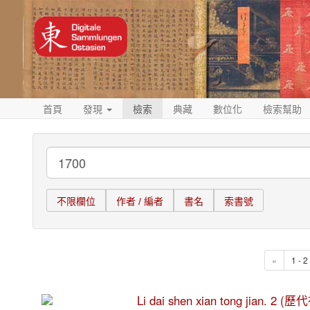
首頁
發現
檢索
典藏
數位化
檢索幫助
不限欄位
作者 / 編者
書名
索書號
«
1 - 
Li dai shen xian tong jian. 2 