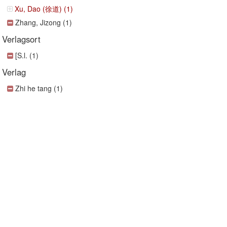
Xu, Dao (徐道) (1)
Zhang, Jizong (1)
Verlagsort
[S.l. (1)
Verlag
Zhi he tang (1)