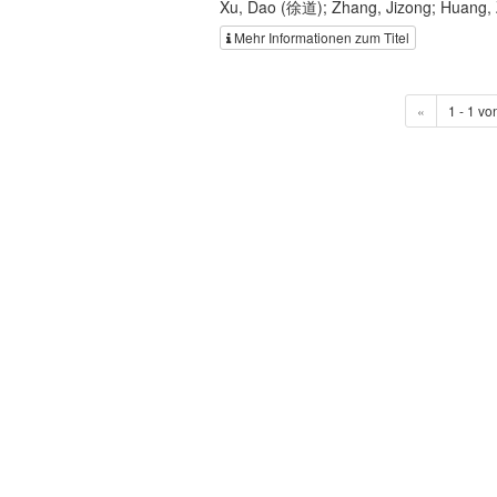
Xu, Dao (徐道); Zhang, Jizong; Huang,
Mehr Informationen zum Titel
«
1 - 1 vo