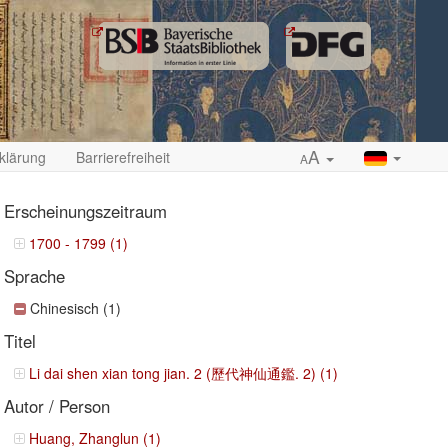
A
klärung
Barrierefreiheit
A
Erscheinungszeitraum
1700 - 1799 (1)
Sprache
ropdown
Chinesisch (1)
Titel
Li dai shen xian tong jian. 2 (歷代神仙通鑑. 2) (1)
Autor / Person
Huang, Zhanglun (1)