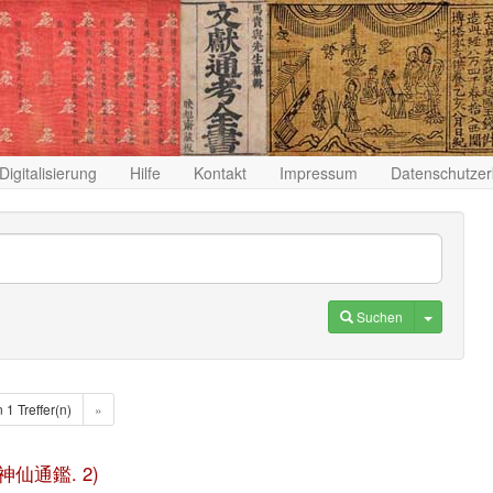
Digitalisierung
Hilfe
Kontakt
Impressum
Datenschutzer
Toggle D
Suchen
n 1 Treffer(n)
»
(歷代神仙通鑑. 2)