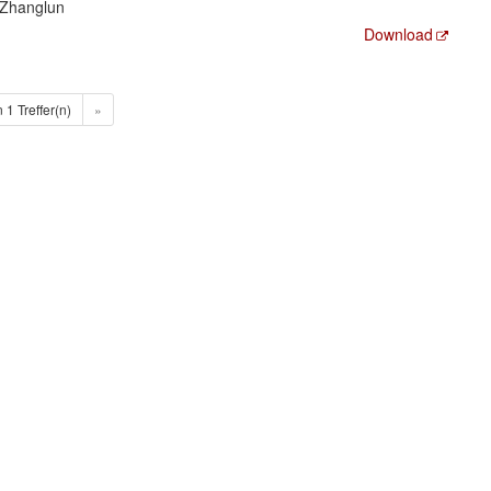
 Zhanglun
Download
n 1 Treffer(n)
»