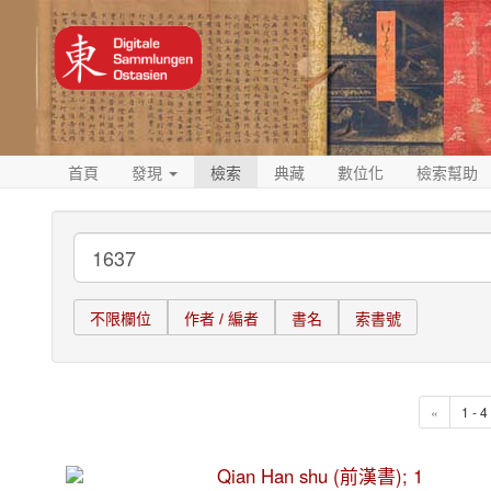
首頁
發現
檢索
典藏
數位化
檢索幫助
不限欄位
作者 / 編者
書名
索書號
«
1 - 
Qian Han shu (前漢書); 1