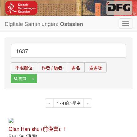
Digitale Sammlungen:
Ostasien
Toggl
navig
不限欄位
作者 / 編者
書名
索書號
Toggle Dropdown
查詢
«
1 - 4 的 4 擊中
»
Qian Han shu (前漢書); 1
Ban, Gu (班固)