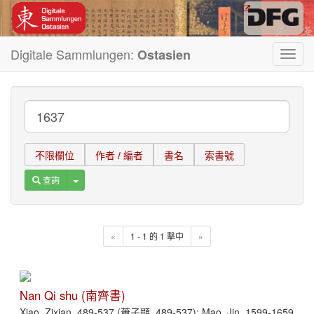
Digitale Sammlungen:
Ostasien
Toggl
navig
不限欄位
作者 / 編者
書名
索書號
Toggle Dropdown
查詢
«
1 - 1 的 1 擊中
»
Nan Qi shu (南齊書)
Xiao, Zixian, 489-537 (蕭子顯, 489-537); Mao, Jin, 1599-1659