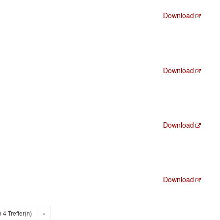
Download
Download
Download
Download
n 4 Treffer(n)
»