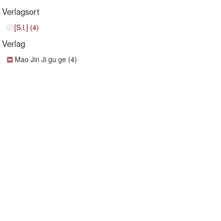
Verlagsort
[S.l.] (4)
Verlag
Mao Jin Ji gu ge (4)