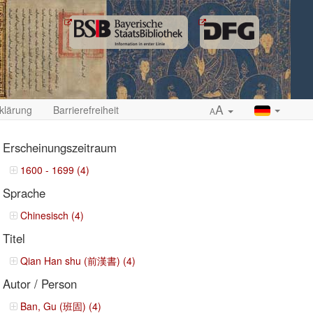
A
klärung
Barrierefreiheit
A
Erscheinungszeitraum
1600 - 1699 (4)
Sprache
ropdown
Chinesisch (4)
Titel
Qian Han shu (前漢書) (4)
Autor / Person
Ban, Gu (班固) (4)