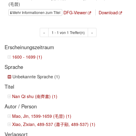
(毛晉)
DFG-Viewer
Download
Mehr Informationen zum Titel
«
1 - 1 von 1 Treffer(n)
»
Erscheinungszeitraum
1600 - 1699 (1)
Sprache
Unbekannte Sprache (1)
Titel
Nan Qi shu (南齊書) (1)
Autor / Person
Mao, Jin, 1599-1659 (毛晉) (1)
Xiao, Zixian, 489-537 (蕭子顯, 489-537) (1)
Verlagsort