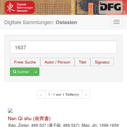
Digitale Sammlungen:
Ostasien
Toggl
navig
Freie Suche
Autor / Person
Titel
Signatur
Toggle Dropdown
Suchen
«
1 - 1 von 1 Treffer(n)
»
Nan Qi shu (南齊書)
Xiao, Zixian, 489-537 (蕭子顯, 489-537); Mao, Jin, 1599-1659