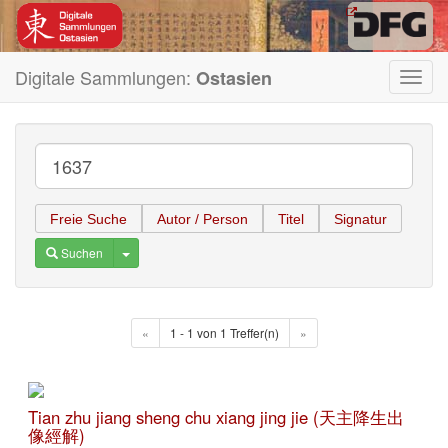
Digitale Sammlungen:
Ostasien
Toggl
navig
Freie Suche
Autor / Person
Titel
Signatur
Toggle Dropdown
Suchen
«
1 - 1 von 1 Treffer(n)
»
Tian zhu jiang sheng chu xiang jing jie (天主降生出
像經解)