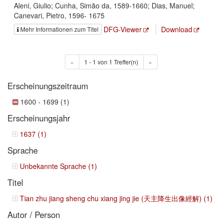
Aleni, Giulio; Cunha, Simão da, 1589-1660; Dias, Manuel;
Canevari, Pietro, 1596- 1675
DFG-Viewer
Download
Mehr Informationen zum Titel
«
1 - 1 von 1 Treffer(n)
»
Erscheinungszeitraum
1600 - 1699 (1)
Erscheinungsjahr
1637 (1)
Sprache
Unbekannte Sprache (1)
Titel
Tian zhu jiang sheng chu xiang jing jie (天主降生出像經解) (1)
Autor / Person