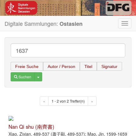
Digitale Sammlungen:
Ostasien
Toggl
navig
Freie Suche
Autor / Person
Titel
Signatur
Toggle Dropdown
Suchen
«
1 - 2 von 2 Treffer(n)
»
Nan Qi shu (南齊書)
Xiao, Zixian, 489-537 (蕭子顯, 489-537); Mao, Jin, 1599-1659