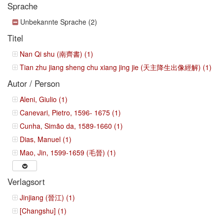
Sprache
Unbekannte Sprache (2)
Titel
Nan Qi shu (南齊書) (1)
Tian zhu jiang sheng chu xiang jing jie (天主降生出像經解) (1)
Autor / Person
Aleni, Giulio (1)
Canevari, Pietro, 1596- 1675 (1)
Cunha, Simão da, 1589-1660 (1)
Dias, Manuel (1)
Mao, Jin, 1599-1659 (毛晉) (1)
Verlagsort
Jinjiang (晉江) (1)
[Changshu] (1)