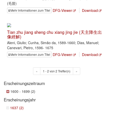
(毛晉)
DFG-Viewer
Download
Mehr Informationen zum Titel
Tian zhu jiang sheng chu xiang jing jie (天主降生出
像經解)
Aleni, Giulio; Cunha, Simão da, 1589-1660; Dias, Manuel;
Canevari, Pietro, 1596- 1675
DFG-Viewer
Download
Mehr Informationen zum Titel
«
1 - 2 von 2 Treffer(n)
»
Erscheinungszeitraum
1600 - 1699 (2)
Erscheinungsjahr
1637 (2)