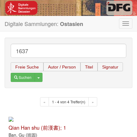
Digitale Sammlungen:
Ostasien
Toggl
navig
Freie Suche
Autor / Person
Titel
Signatur
Toggle Dropdown
Suchen
«
1 - 4 von 4 Treffer(n)
»
Qian Han shu (前漢書); 1
Ban, Gu (班固)