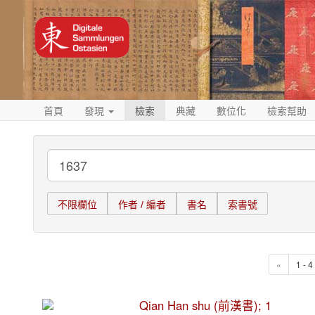
首頁
發現
檢索
典藏
數位化
檢索幫助
不限欄位
作者 / 編者
書名
索書號
«
1 - 
Qian Han shu (前漢書); 1