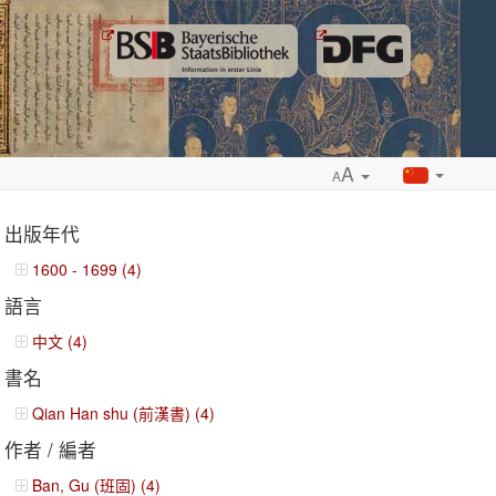
A
A
出版年代
1600 - 1699 (4)
語言
ropdown
中文 (4)
書名
Qian Han shu (前漢書) (4)
作者 / 編者
Ban, Gu (班固) (4)