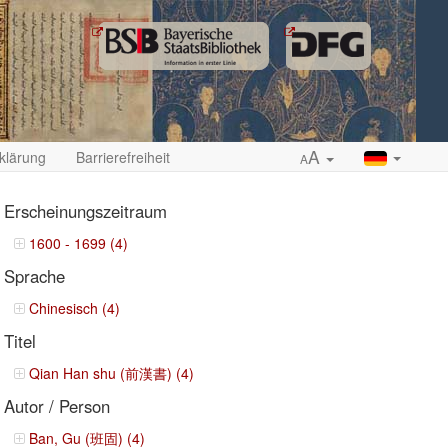
A
klärung
Barrierefreiheit
A
Erscheinungszeitraum
1600 - 1699 (4)
Sprache
ropdown
Chinesisch (4)
Titel
Qian Han shu (前漢書) (4)
Autor / Person
Ban, Gu (班固) (4)