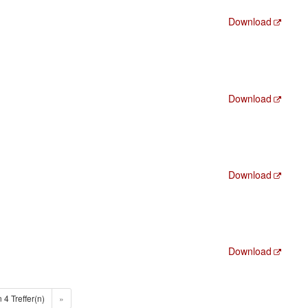
Download
Download
Download
Download
n 4 Treffer(n)
»