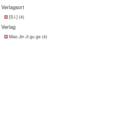
Verlagsort
[S.l.] (4)
Verlag
Mao Jin Ji gu ge (4)