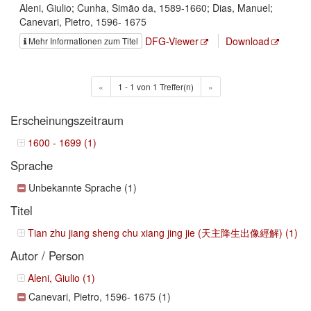
Aleni, Giulio; Cunha, Simão da, 1589-1660; Dias, Manuel;
Canevari, Pietro, 1596- 1675
DFG-Viewer
Download
Mehr Informationen zum Titel
«
1 - 1 von 1 Treffer(n)
»
Erscheinungszeitraum
1600 - 1699 (1)
Sprache
Unbekannte Sprache (1)
Titel
Tian zhu jiang sheng chu xiang jing jie (天主降生出像經解) (1)
Autor / Person
Aleni, Giulio (1)
Canevari, Pietro, 1596- 1675 (1)