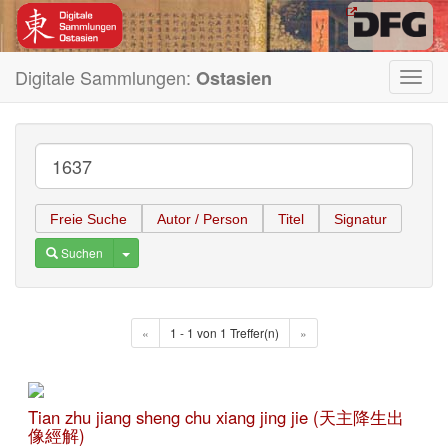
Digitale Sammlungen:
Ostasien
Toggl
navig
Freie Suche
Autor / Person
Titel
Signatur
Toggle Dropdown
Suchen
«
1 - 1 von 1 Treffer(n)
»
Tian zhu jiang sheng chu xiang jing jie (天主降生出
像經解)