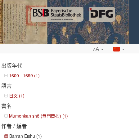
A
A
出版年代
1600 - 1699 (1)
語言
ropdown
日文 (1)
書名
Mumonkan shō (無門関抄) (1)
作者 / 編者
Ban'an Eishu (1)