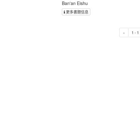
Ban'an Eishu
更多書題信息
«
1 - 