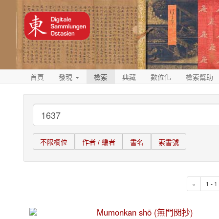
首頁
發現
檢索
典藏
數位化
檢索幫助
不限欄位
作者 / 編者
書名
索書號
«
1 - 
Mumonkan shō (無門関抄)