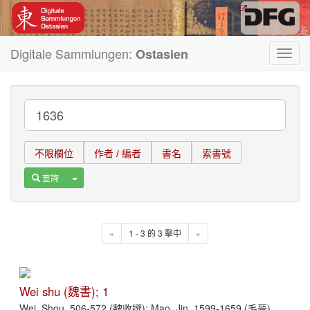
Digitale Sammlungen:
Ostasien
Toggl
navig
不限欄位
作者 / 編者
書名
索書號
Toggle Dropdown
查詢
«
1 - 3 的 3 擊中
»
Wei shu (魏書); 1
Wei, Shou, 506-572 (魏收撰); Mao, Jin, 1599-1659 (毛晉)