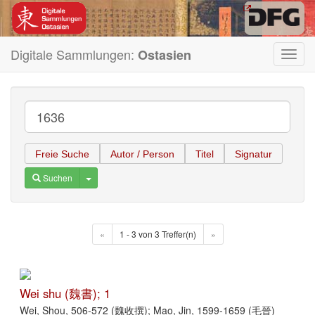
Digitale Sammlungen:
Ostasien
Toggl
navig
Freie Suche
Autor / Person
Titel
Signatur
Toggle Dropdown
Suchen
«
1 - 3 von 3 Treffer(n)
»
Wei shu (魏書); 1
Wei, Shou, 506-572 (魏收撰); Mao, Jin, 1599-1659 (毛晉)