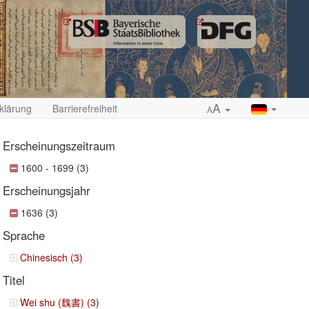
A
klärung
Barrierefreiheit
A
Erscheinungszeitraum
1600 - 1699 (3)
Erscheinungsjahr
ropdown
1636 (3)
Sprache
Chinesisch (3)
Titel
Wei shu (魏書) (3)