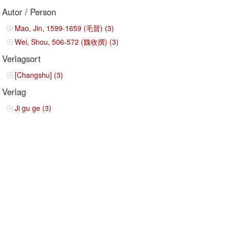
Autor / Person
Mao, Jin, 1599-1659 (毛晉) (3)
Wei, Shou, 506-572 (魏收撰) (3)
Verlagsort
[Changshu] (3)
Verlag
Ji gu ge (3)