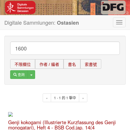
Digitale Sammlungen:
Ostasien
Toggl
navig
不限欄位
作者 / 編者
書名
索書號
Toggle Dropdown
查詢
«
1 - 1 的 1 擊中
»
Genji kokogami (Illustrierte Kurzfassung des Genji
monogatari), Heft 4 - BSB Cod.jap. 14(4