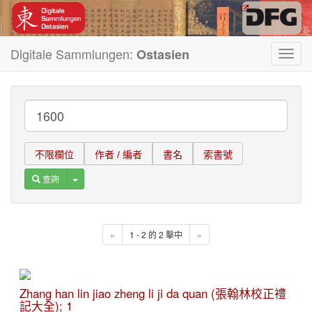
Digitale Sammlungen:
Ostasien
Toggl
navig
不限欄位
作者 / 編者
書名
索書號
Toggle Dropdown
查詢
«
1 - 2 的 2 擊中
»
Zhang han lin jiao zheng li ji da quan (張翰林校正禮
記大全); 1