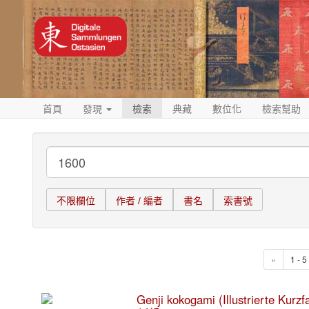
首頁
發現
檢索
典藏
數位化
檢索幫助
不限欄位
作者 / 編者
書名
索書號
«
1 - 
Genji kokogami (Illustrierte Kurz