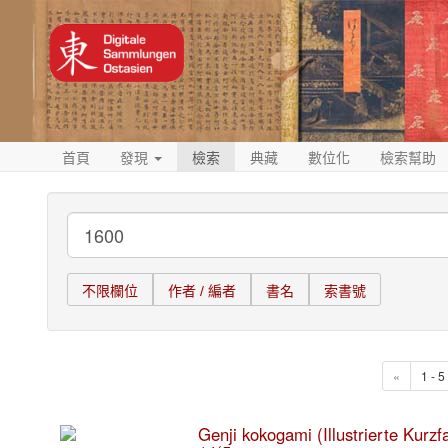
首頁
發現
檢索
典藏
數位化
檢索幫助
不限欄位
作者 / 編者
書名
索書號
«
1 - 
Genji kokogami (Illustrierte Kurz