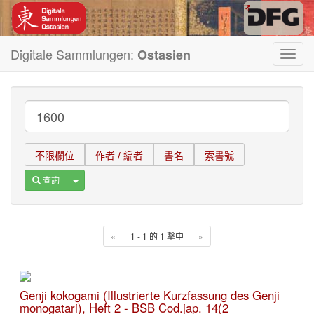
Digitale Sammlungen:
Ostasien
Toggl
navig
不限欄位
作者 / 編者
書名
索書號
Toggle Dropdown
查詢
«
1 - 1 的 1 擊中
»
Genji kokogami (Illustrierte Kurzfassung des Genji
monogatari), Heft 2 - BSB Cod.jap. 14(2