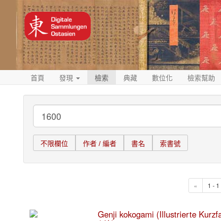
首頁
發現
檢索
典藏
數位化
檢索幫助
不限欄位
作者 / 編者
書名
索書號
«
1 - 
Genji kokogami (Illustrierte Kurz