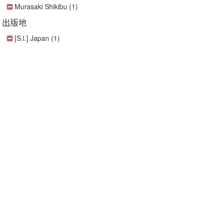
Murasaki Shikibu (1)
出版地
[S.l.] Japan (1)