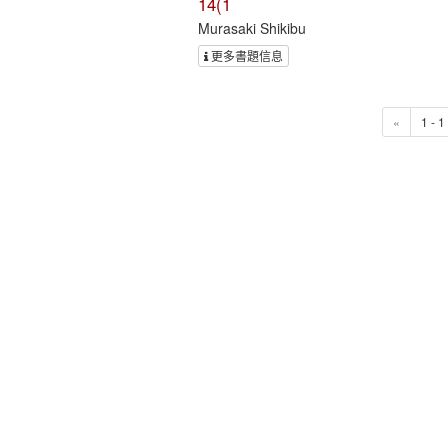
14(1
Murasaki Shikibu
更多書題信息
«
1 - 