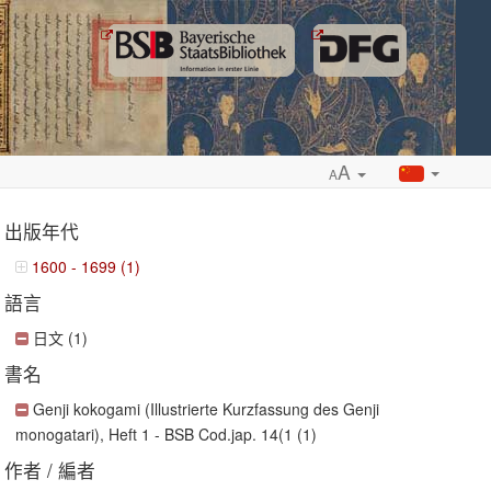
A
A
出版年代
1600 - 1699 (1)
語言
ropdown
日文 (1)
書名
Genji kokogami (Illustrierte Kurzfassung des Genji
monogatari), Heft 1 - BSB Cod.jap. 14(1 (1)
作者 / 編者