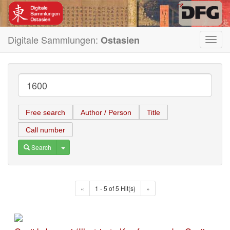
Digitale Sammlungen:
Ostasien
Toggl
navig
Free search
Author / Person
Title
Call number
Toggle Dropdown
Search
«
1 - 5 of 5 Hit(s)
»