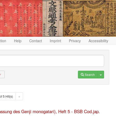
ation
Help
Contact
Imprint
Privacy
Accessibility
Toggle D
Search
r
of 5 Hit(s)
»
fassung des Genji monogatari), Heft 5 - BSB Cod.jap.