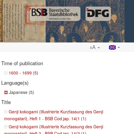
A
A
Time of publication
1600 - 1699 (5)
Language(s)
ropdown
Japanese (5)
Title
Genji kokogami (Illustrierte Kurzfassung des Genji
monogatari), Heft 1 - BSB Cod.jap. 14(1 (1)
Genji kokogami (Illustrierte Kurzfassung des Genji
monogatari), Heft 2 - BSB Cod.jap. 14(2 (1)