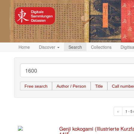
Home
Discover
Search
Collections
Digitis
Free search
Author / Person
Title
Call numbe
«
1 - 5 
Genji kokogami (Illustrierte Kurz