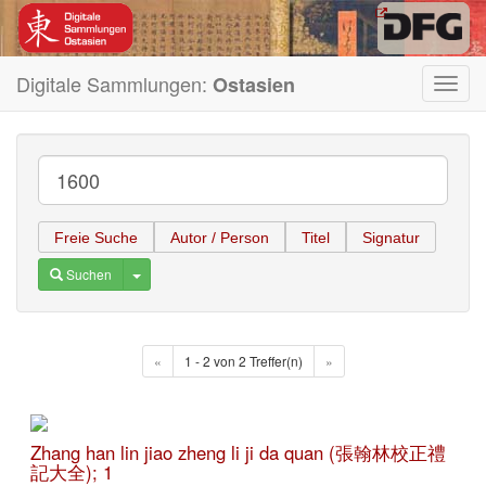
Digitale Sammlungen:
Ostasien
Toggl
navig
Freie Suche
Autor / Person
Titel
Signatur
Toggle Dropdown
Suchen
«
1 - 2 von 2 Treffer(n)
»
Zhang han lin jiao zheng li ji da quan (張翰林校正禮
記大全); 1