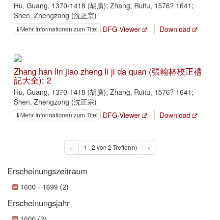
Hu, Guang, 1370-1418 (胡廣); Zhang, Ruitu, 1576? 1641;
Shen, Zhengzong (沈正宗)
DFG-Viewer
Download
Mehr Informationen zum Titel
Zhang han lin jiao zheng li ji da quan (張翰林校正禮
記大全); 2
Hu, Guang, 1370-1418 (胡廣); Zhang, Ruitu, 1576? 1641;
Shen, Zhengzong (沈正宗)
DFG-Viewer
Download
Mehr Informationen zum Titel
«
1 - 2 von 2 Treffer(n)
»
Erscheinungszeitraum
1600 - 1699 (2)
Erscheinungsjahr
1600 (2)