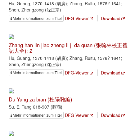
Hu, Guang, 1370-1418 (胡廣); Zhang, Ruitu, 1576? 1641;
Shen, Zhengzong (沈正宗)
DFG-Viewer
Download
Mehr Informationen zum Titel
Zhang han lin jiao zheng li ji da quan (張翰林校正禮
記大全); 2
Hu, Guang, 1370-1418 (胡廣); Zhang, Ruitu, 1576? 1641;
Shen, Zhengzong (沈正宗)
DFG-Viewer
Download
Mehr Informationen zum Titel
Du Yang za bian (杜陽雜編)
Su, E, Tang 618-907 (蘇鶚)
DFG-Viewer
Download
Mehr Informationen zum Titel