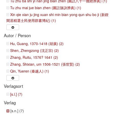
Tu zhu ba shi yi nan jing bian zhen (圖註八十一難經辨眞) (1)
Tu zhu mai jue bian zhen (圖註脉訣辨眞) (1)
Xin qie xian ju jing xuan shi min bian yong qun shu bo ji (新鍥
閑居精選士民便用群書博紀) (1)
Autor / Person
Hu, Guang, 1370-1418 (胡廣) (2)
Shen, Zhengzong (沈正宗) (2)
Zhang, Ruitu, 1576? 1641 (2)
Zhang, Shixian, um 1506-1521 (張世賢) (2)
Qin, Yueren (秦越人) (1)
Verlagsort
[s.l.] (7)
Verlag
[s.n.] (7)