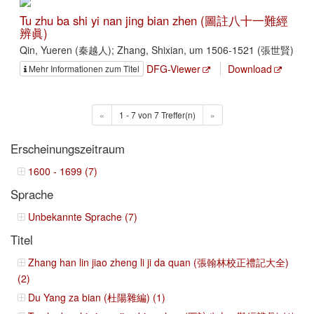
Tu zhu ba shi yi nan jing bian zhen (圖註八十一難經
辨眞)
Qin, Yueren (秦越人); Zhang, Shixian, um 1506-1521 (張世賢)
DFG-Viewer
Download
Mehr Informationen zum Titel
«
1 - 7 von 7 Treffer(n)
»
Erscheinungszeitraum
1600 - 1699 (7)
Sprache
Unbekannte Sprache (7)
Titel
Zhang han lin jiao zheng li ji da quan (張翰林校正禮記大全)
(2)
Du Yang za bian (杜陽雜編) (1)