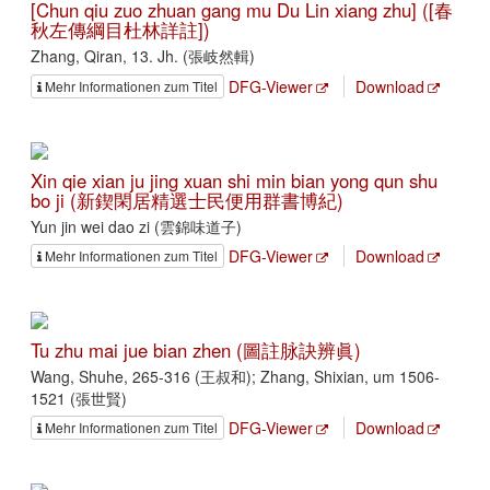
[Chun qiu zuo zhuan gang mu Du Lin xiang zhu] ([春
秋左傳綱目杜林詳註])
Zhang, Qiran, 13. Jh. (張岐然輯)
DFG-Viewer
Download
Mehr Informationen zum Titel
Xin qie xian ju jing xuan shi min bian yong qun shu
bo ji (新鍥閑居精選士民便用群書博紀)
Yun jin wei dao zi (雲錦味道子)
DFG-Viewer
Download
Mehr Informationen zum Titel
Tu zhu mai jue bian zhen (圖註脉訣辨眞)
Wang, Shuhe, 265-316 (王叔和); Zhang, Shixian, um 1506-
1521 (張世賢)
DFG-Viewer
Download
Mehr Informationen zum Titel