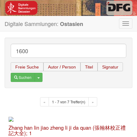
Digitale Sammlungen:
Ostasien
Toggl
navig
Freie Suche
Autor / Person
Titel
Signatur
Toggle Dropdown
Suchen
«
1 - 7 von 7 Treffer(n)
»
Zhang han lin jiao zheng li ji da quan (張翰林校正禮
記大全); 1