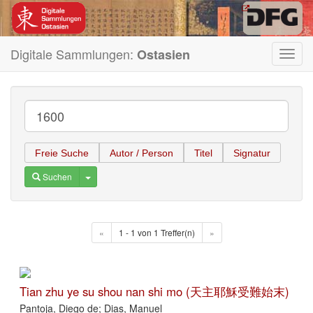
Digitale Sammlungen:
Ostasien
Toggl
navig
Freie Suche
Autor / Person
Titel
Signatur
Toggle Dropdown
Suchen
«
1 - 1 von 1 Treffer(n)
»
Tian zhu ye su shou nan shi mo (天主耶穌受難始末)
Pantoja, Diego de; Dias, Manuel