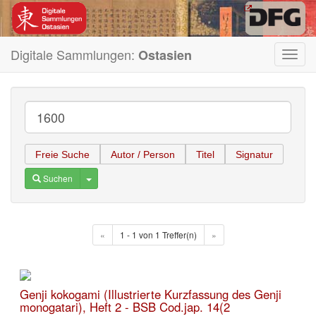
Digitale Sammlungen:
Ostasien
Toggl
navig
Freie Suche
Autor / Person
Titel
Signatur
Toggle Dropdown
Suchen
«
1 - 1 von 1 Treffer(n)
»
Genji kokogami (Illustrierte Kurzfassung des Genji
monogatari), Heft 2 - BSB Cod.jap. 14(2