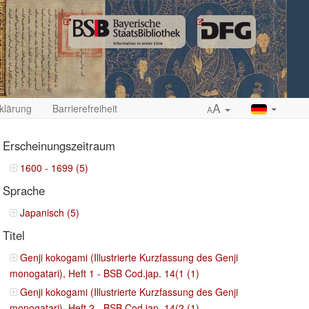
A
klärung
Barrierefreiheit
A
Erscheinungszeitraum
1600 - 1699 (5)
Sprache
ropdown
Japanisch (5)
Titel
Genji kokogami (Illustrierte Kurzfassung des Genji
monogatari), Heft 1 - BSB Cod.jap. 14(1 (1)
Genji kokogami (Illustrierte Kurzfassung des Genji
monogatari), Heft 2 - BSB Cod.jap. 14(2 (1)