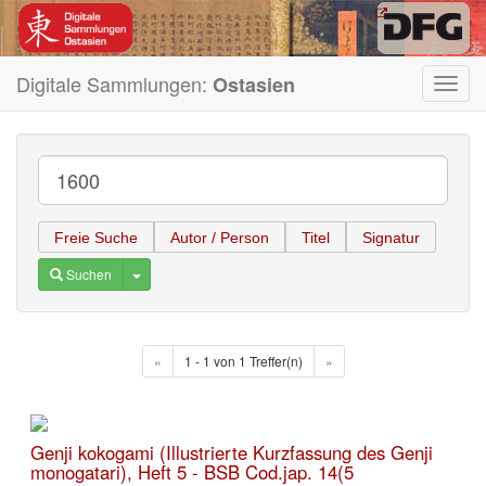
Digitale Sammlungen:
Ostasien
Toggl
navig
Freie Suche
Autor / Person
Titel
Signatur
Toggle Dropdown
Suchen
«
1 - 1 von 1 Treffer(n)
»
Genji kokogami (Illustrierte Kurzfassung des Genji
monogatari), Heft 5 - BSB Cod.jap. 14(5