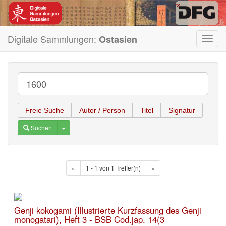
Digitale Sammlungen:
Ostasien
Toggl
navig
Freie Suche
Autor / Person
Titel
Signatur
Toggle Dropdown
Suchen
«
1 - 1 von 1 Treffer(n)
»
Genji kokogami (Illustrierte Kurzfassung des Genji
monogatari), Heft 3 - BSB Cod.jap. 14(3