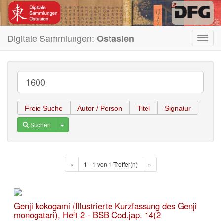
Digitale Sammlungen:
Ostasien
Toggl
navig
Freie Suche
Autor / Person
Titel
Signatur
Toggle Dropdown
Suchen
«
1 - 1 von 1 Treffer(n)
»
Genji kokogami (Illustrierte Kurzfassung des Genji
monogatari), Heft 2 - BSB Cod.jap. 14(2