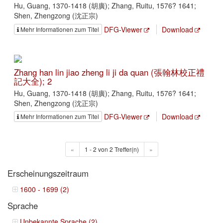
Hu, Guang, 1370-1418 (胡廣); Zhang, Ruitu, 1576? 1641;
Shen, Zhengzong (沈正宗)
DFG-Viewer
Download
Mehr Informationen zum Titel
Zhang han lin jiao zheng li ji da quan (張翰林校正禮
記大全); 2
Hu, Guang, 1370-1418 (胡廣); Zhang, Ruitu, 1576? 1641;
Shen, Zhengzong (沈正宗)
DFG-Viewer
Download
Mehr Informationen zum Titel
«
1 - 2 von 2 Treffer(n)
»
Erscheinungszeitraum
1600 - 1699 (2)
Sprache
Unbekannte Sprache (2)