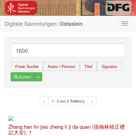
Digitale Sammlungen:
Ostasien
Toggl
navig
Freie Suche
Autor / Person
Titel
Signatur
Toggle Dropdown
Suchen
«
1 - 2 von 2 Treffer(n)
»
Zhang han lin jiao zheng li ji da quan (張翰林校正禮
記大全); 1