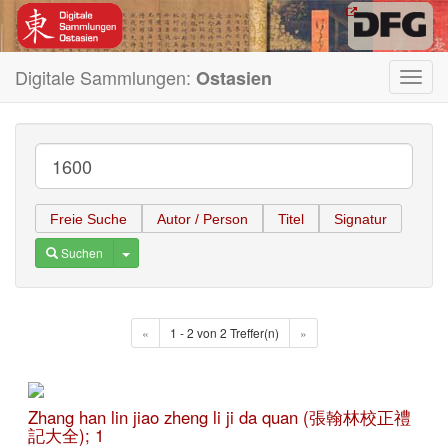
Digitale Sammlungen:
Ostasien
Toggl
navig
Freie Suche
Autor / Person
Titel
Signatur
Toggle Dropdown
Suchen
«
1 - 2 von 2 Treffer(n)
»
Zhang han lin jiao zheng li ji da quan (張翰林校正禮
記大全); 1