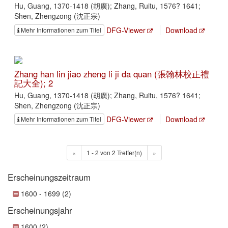
Hu, Guang, 1370-1418 (胡廣); Zhang, Ruitu, 1576? 1641;
Shen, Zhengzong (沈正宗)
DFG-Viewer
Download
Mehr Informationen zum Titel
Zhang han lin jiao zheng li ji da quan (張翰林校正禮
記大全); 2
Hu, Guang, 1370-1418 (胡廣); Zhang, Ruitu, 1576? 1641;
Shen, Zhengzong (沈正宗)
DFG-Viewer
Download
Mehr Informationen zum Titel
«
1 - 2 von 2 Treffer(n)
»
Erscheinungszeitraum
1600 - 1699 (2)
Erscheinungsjahr
1600 (2)