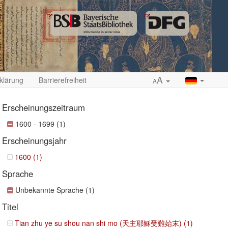
A
klärung
Barrierefreiheit
A
Erscheinungszeitraum
1600 - 1699 (1)
Erscheinungsjahr
ropdown
1600 (1)
Sprache
Unbekannte Sprache (1)
Titel
Tian zhu ye su shou nan shi mo (天主耶穌受難始末) (1)