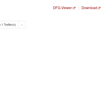
DFG-Viewer
Download
n 1 Treffer(n)
»