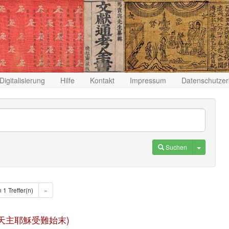
Digitalisierung
Hilfe
Kontakt
Impressum
Datenschutzer
Toggle D
Suchen
n 1 Treffer(n)
»
i mo (天主耶穌受難始末)