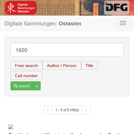
Digitale Sammlungen:
Ostasien
Toggl
navig
Free search
Author / Person
Title
Call number
Toggle Dropdown
Search
«
1 - 5 of 5 Hit(s)
»