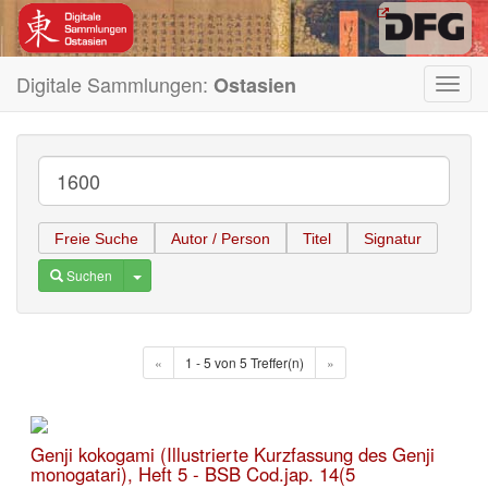
Digitale Sammlungen:
Ostasien
Toggl
navig
Freie Suche
Autor / Person
Titel
Signatur
Toggle Dropdown
Suchen
«
1 - 5 von 5 Treffer(n)
»
Genji kokogami (Illustrierte Kurzfassung des Genji
monogatari), Heft 5 - BSB Cod.jap. 14(5