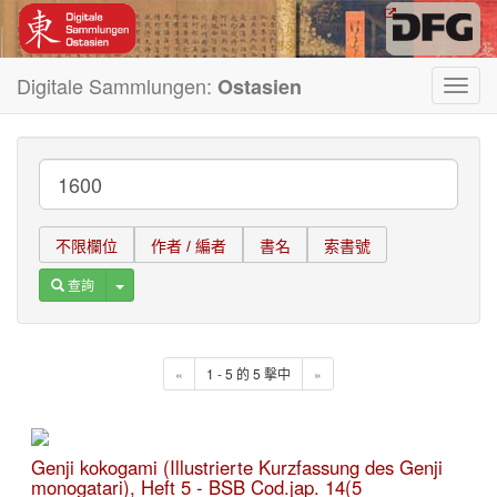
Digitale Sammlungen:
Ostasien
Toggl
navig
不限欄位
作者 / 編者
書名
索書號
Toggle Dropdown
查詢
«
1 - 5 的 5 擊中
»
Genji kokogami (Illustrierte Kurzfassung des Genji
monogatari), Heft 5 - BSB Cod.jap. 14(5