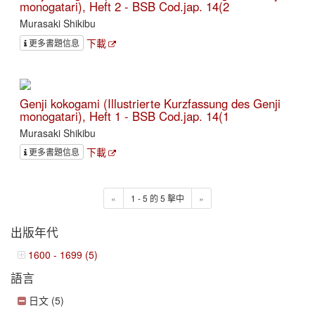
monogatari), Heft 2 - BSB Cod.jap. 14(2
Murasaki Shikibu
下載
更多書題信息
Genji kokogami (Illustrierte Kurzfassung des Genji
monogatari), Heft 1 - BSB Cod.jap. 14(1
Murasaki Shikibu
下載
更多書題信息
«
1 - 5 的 5 擊中
»
出版年代
1600 - 1699 (5)
語言
日文 (5)