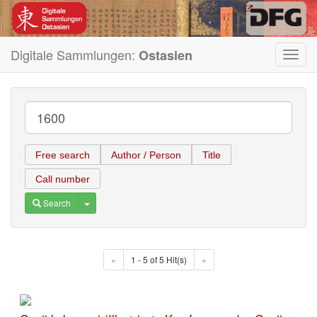
Digitale Sammlungen:
Ostasien
Toggl
navig
Free search
Author / Person
Title
Call number
Toggle Dropdown
Search
«
1 - 5 of 5 Hit(s)
»