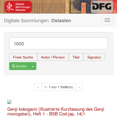
Digitale Sammlungen:
Ostasien
Toggl
navig
Freie Suche
Autor / Person
Titel
Signatur
Toggle Dropdown
Suchen
«
1 - 1 von 1 Treffer(n)
»
Genji kokogami (Illustrierte Kurzfassung des Genji
monogatari), Heft 1 - BSB Cod.jap. 14(1