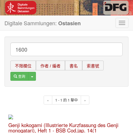
Digitale Sammlungen:
Ostasien
Toggl
navig
不限欄位
作者 / 編者
書名
索書號
Toggle Dropdown
查詢
«
1 - 1 的 1 擊中
»
Genji kokogami (Illustrierte Kurzfassung des Genji
monogatari), Heft 1 - BSB Cod.jap. 14(1