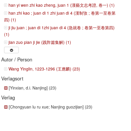
han yi wen zhi kao zheng, juan 1 (漢藝文志考證, 卷一) (1)
han zhi kao ; juan di 1 zhi juan di 4 (漢制攷 ; 卷第一至卷第
四) (1)
ji jiu juan ; juan di 1zhi juan di 4 (急就卷 ; 卷第一至卷第四)
(1)
jian zuo pian ji jie (践阼篇集解) (1)
Autor / Person
Wang Yinglin, 1223-1296 (王應麟) (23)
Verlagsort
[Yinxian, d.i. Nanjing] (23)
Verlag
[Chongyuan lu ru xue; Nanjing guozijian] (23)