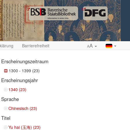
A
klärung
Barrierefreiheit
A
Erscheinungszeitraum
1300 - 1399 (23)
Erscheinungsjahr
ropdown
1340 (23)
Sprache
Chinesisch (23)
Titel
Yu hai (玉海) (23)