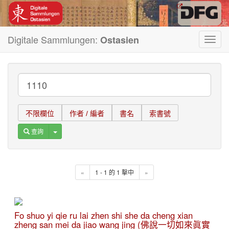
Digitale Sammlungen:
Ostasien
Toggl
navig
不限欄位
作者 / 編者
書名
索書號
Toggle Dropdown
查詢
«
1 - 1 的 1 擊中
»
Fo shuo yi qie ru lai zhen shi she da cheng xian
zheng san mei da jiao wang jing (佛說一切如來眞實