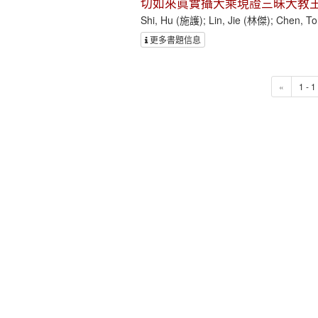
切如來眞實攝大乘現證三昧大教王
Shi, Hu (施護); Lin, Jie (林傑); Chen, 
更多書題信息
«
1 - 