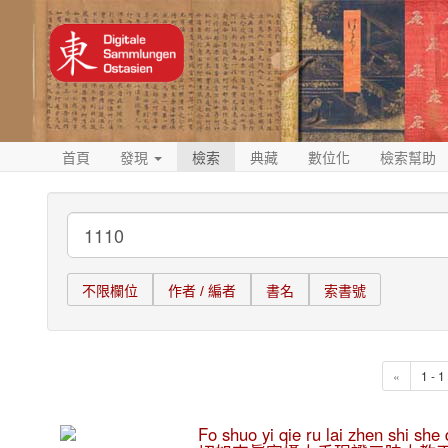
首頁
發現
檢索
典藏
數位化
檢索幫助
不限欄位
作者 / 編者
書名
索書號
«
1 - 
Fo shuo yi qie ru lai zhen shi s