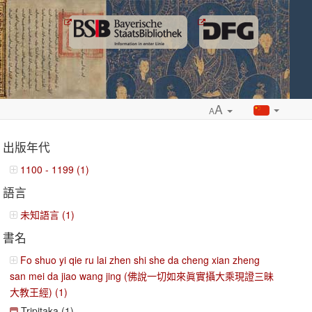
A
A
出版年代
1100 - 1199 (1)
語言
ropdown
未知語言 (1)
書名
Fo shuo yi qie ru lai zhen shi she da cheng xian zheng
san mei da jiao wang jing (佛說一切如來眞實攝大乘現證三昧
大教王經) (1)
Tripitaka (1)