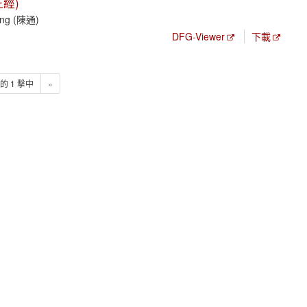
經)
Tong (陳通)
DFG-Viewer
下載
1 的 1 擊中
»