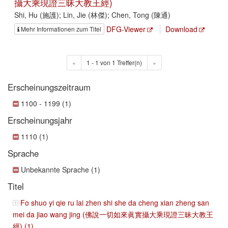
攝大乘現證三昧大教王經)
Shi, Hu (施護); Lin, Jie (林傑); Chen, Tong (陳通)
DFG-Viewer
Download
Mehr Informationen zum Titel
«
1 - 1 von 1 Treffer(n)
»
Erscheinungszeitraum
1100 - 1199 (1)
Erscheinungsjahr
1110 (1)
Sprache
Unbekannte Sprache (1)
Titel
Fo shuo yi qie ru lai zhen shi she da cheng xian zheng san
mei da jiao wang jing (佛說一切如來眞實攝大乘現證三昧大教王
經) (1)