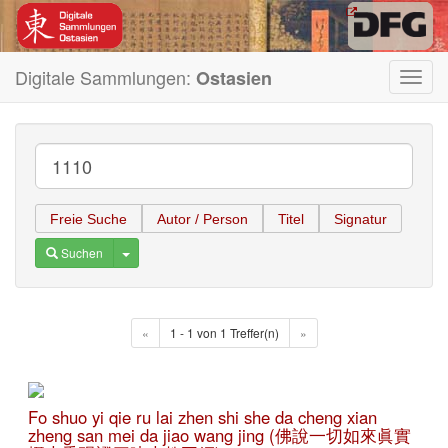
Digitale Sammlungen:
Ostasien
Toggl
navig
Freie Suche
Autor / Person
Titel
Signatur
Toggle Dropdown
Suchen
«
1 - 1 von 1 Treffer(n)
»
Fo shuo yi qie ru lai zhen shi she da cheng xian
zheng san mei da jiao wang jing (佛說一切如來眞實