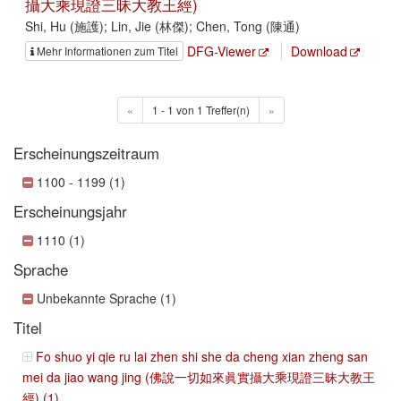
攝大乘現證三昧大教王經)
Shi, Hu (施護); Lin, Jie (林傑); Chen, Tong (陳通)
DFG-Viewer
Download
Mehr Informationen zum Titel
«
1 - 1 von 1 Treffer(n)
»
Erscheinungszeitraum
1100 - 1199 (1)
Erscheinungsjahr
1110 (1)
Sprache
Unbekannte Sprache (1)
Titel
Fo shuo yi qie ru lai zhen shi she da cheng xian zheng san
mei da jiao wang jing (佛說一切如來眞實攝大乘現證三昧大教王
經) (1)