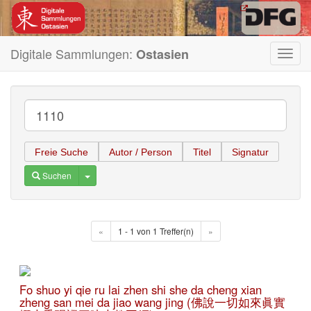
Digitale Sammlungen:
Ostasien
Toggl
navig
Freie Suche
Autor / Person
Titel
Signatur
Toggle Dropdown
Suchen
«
1 - 1 von 1 Treffer(n)
»
Fo shuo yi qie ru lai zhen shi she da cheng xian
zheng san mei da jiao wang jing (佛說一切如來眞實